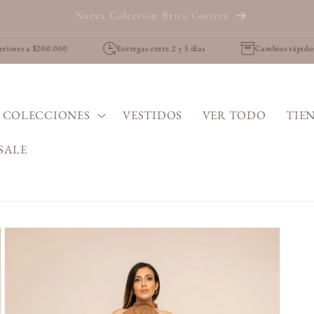
Hecho en Colombia
Entregas entre 2 y 3 días
Cambios rápidos y fáciles por 30 días
COLECCIONES
VESTIDOS
VER TODO
TIEN
SALE